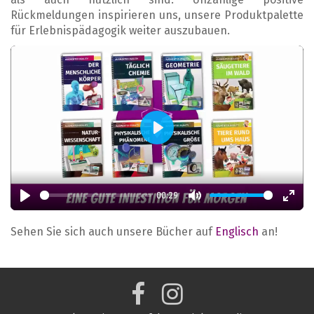
Rückmeldungen inspirieren uns, unsere Produktpalette
für Erlebnispädagogik weiter auszubauen.
Play
00:29
Play
Mute
Enter
fulls
Sehen Sie sich auch unsere Bücher auf
Englisch
an!